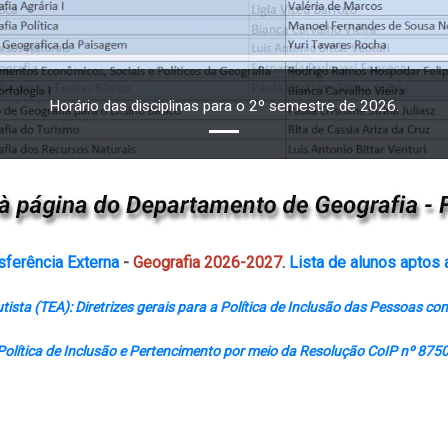
Horário das disciplinas para o 2º semestre de 2026.
ferência Externa
-
Geografia 2026-2027
.
Lista de alunos apto
sta (TEA): Diretrizes gerais para a Política de Inclusão das Pessoas c
Política de Inclusão e Pertencimento por meio da Resolução CoIP nº 8750,
LIZAÇÃO 2
ACESSOS