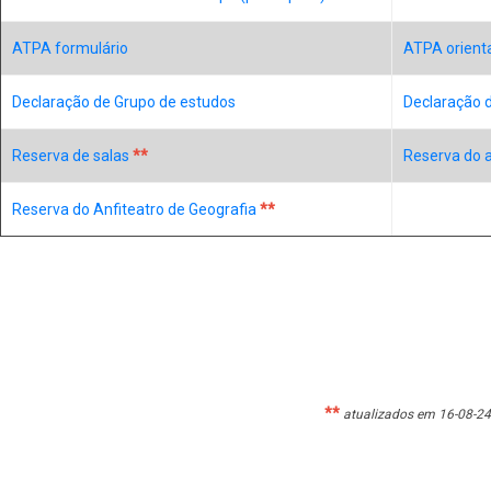
ATPA formulário
ATPA orient
Declaração de Grupo de estudos
Declaração d
Reserva de salas
**
Reserva do a
Reserva do Anfiteatro de Geografia
**
**
atualizados em 16-08-24