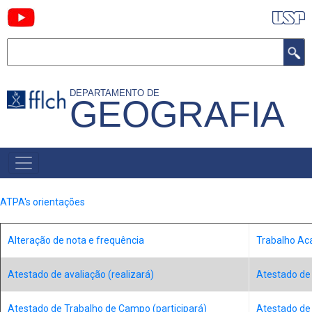
Pular
para
Buscar
o
conteúdo
principal
DEPARTAMENTO DE
GEOGRAFIA
NAVEGAÇÃO
PRINCIPAL
ATPA's orientações
Alteração de nota e frequência
Trabalho Ac
Atestado de avaliação (realizará)
Atestado de 
Atestado de Trabalho de Campo (participará)
Atestado de