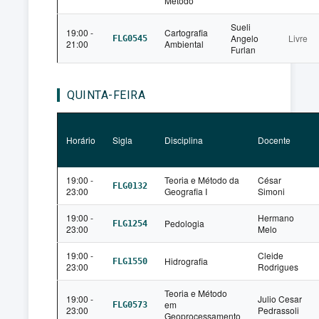
Método
Sueli
19:00 -
Cartografia
Angelo
Livre
FLG0545
21:00
Ambiental
Furlan
QUINTA-FEIRA
Horário
Sigla
Disciplina
Docente
19:00 -
Teoria e Método da
César
FLG0132
23:00
Geografia I
Simoni
19:00 -
Hermano
Pedologia
FLG1254
23:00
Melo
19:00 -
Cleide
Hidrografia
FLG1550
23:00
Rodrigues
Teoria e Método
19:00 -
Julio Cesar
em
FLG0573
23:00
Pedrassoli
Geoprocessamento