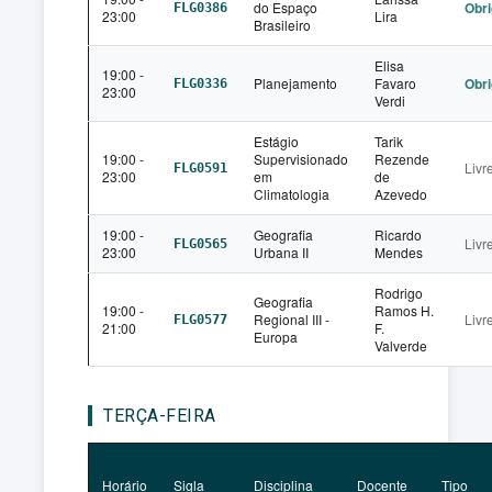
do Espaço
Obri
FLG0386
23:00
Lira
Brasileiro
Elisa
19:00 -
Planejamento
Favaro
Obri
FLG0336
23:00
Verdi
Estágio
Tarik
19:00 -
Supervisionado
Rezende
Livr
FLG0591
23:00
em
de
Climatologia
Azevedo
19:00 -
Geografia
Ricardo
Livr
FLG0565
23:00
Urbana II
Mendes
Rodrigo
Geografia
19:00 -
Ramos H.
Regional III -
Livr
FLG0577
21:00
F.
Europa
Valverde
TERÇA-FEIRA
Horário
Sigla
Disciplina
Docente
Tipo