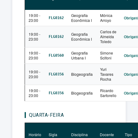
19:00 -
Geografia
Mónica
Obrigat
FLG0162
23:00
Econômica I
Arroyo
Carlos de
19:00 -
Geografia
Almeida
Obrigat
FLG0162
23:00
Econômica I
Toledo
19:00 -
Geografia
Simone
Obrigat
FLG0560
23:00
Urbana I
Scifoni
Yuri
19:00 -
Biogeografia
Tavares
Obrigat
FLG0356
23:00
Rocha
19:00 -
Ricardo
Biogeografia
Obrigat
FLG0356
23:00
Sartorello
QUARTA-FEIRA
Horário
Sigla
Disciplina
Docente
Tipo