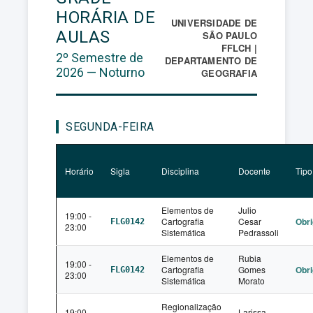
HORÁRIA DE
UNIVERSIDADE DE
AULAS
SÃO PAULO
FFLCH |
2º Semestre de
DEPARTAMENTO DE
2026 — Noturno
GEOGRAFIA
SEGUNDA-FEIRA
Horário
Sigla
Disciplina
Docente
Tipo
Elementos de
Julio
19:00 -
Cartografia
Cesar
Obri
FLG0142
23:00
Sistemática
Pedrassoli
Elementos de
Rubia
19:00 -
Cartografia
Gomes
Obri
FLG0142
23:00
Sistemática
Morato
Regionalização
19:00 -
Larissa