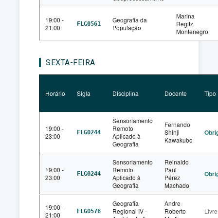
Marina
19:00 -
Geografia da
Regitz
FLG0561
21:00
População
Montenegro
SEXTA-FEIRA
Horário
Sigla
Disciplina
Docente
Tipo
Sensoriamento
Fernando
19:00 -
Remoto
Shinji
Obri
FLG0244
23:00
Aplicado à
Kawakubo
Geografia
Sensoriamento
Reinaldo
19:00 -
Remoto
Paul
Obri
FLG0244
23:00
Aplicado à
Pérez
Geografia
Machado
Geografia
Andre
19:00 -
Regional IV -
Roberto
Livre
FLG0576
21:00